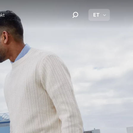
ET
akt