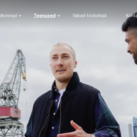
dkonnad
Teenused
Vabad töökohad
Kont