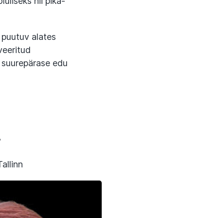
luliseks nii pika-
 puutuv alates
veeritud
on suurepärase edu
!
allinn