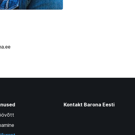
na.ee
enused
Kontakt Barona Eesti
töövõtt
bamine