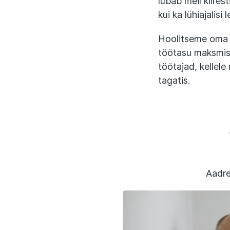
lubab meil kiirest
kui ka lühiajalisi 
Hoolitseme oma t
töötasu maksmise
töötajad, kellele
tagatis.
Aadre