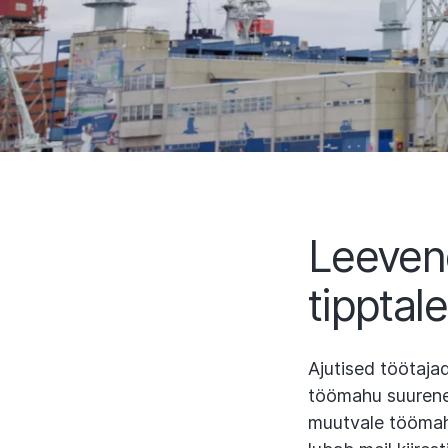
Leeven
tipptale
Ajutised töötajad
töömahu suurenem
muutvale töömahul