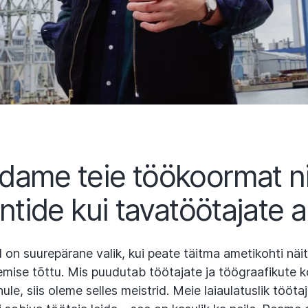
dame teie töökoormat ni
ntide kui tavatöötajate a
 on suurepärane valik, kui peate täitma ametikohti näi
ise tõttu. Mis puudutab töötajate ja töögraafikute 
e, siis oleme selles meistrid. Meie laiaulatuslik tööta