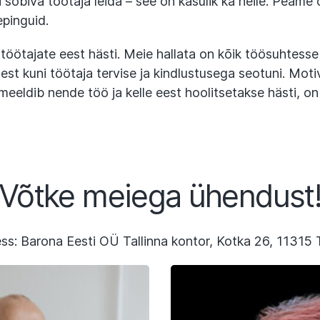
i sobiva töötaja leida – see on kasulik ka neile. Peame o
lepinguid.
öötajate eest hästi. Meie hallata on kõik töösuhtesse
st kuni töötaja tervise ja kindlustusega seotuni. Moti
 meeldib nende töö ja kelle eest hoolitsetakse hästi, 
Võtke meiega ühendust
ss: Barona Eesti OÜ Tallinna kontor, Kotka 26, 11315 T