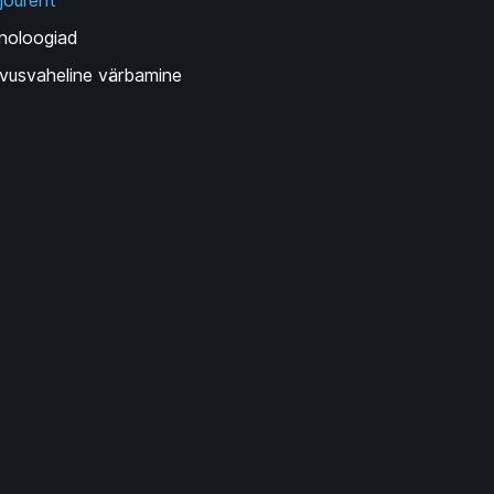
jõurent
noloogiad
vusvaheline värbamine