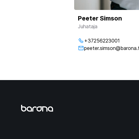
Peeter Simson
Juhataja
+37256223001
peeter.simson@barona.f