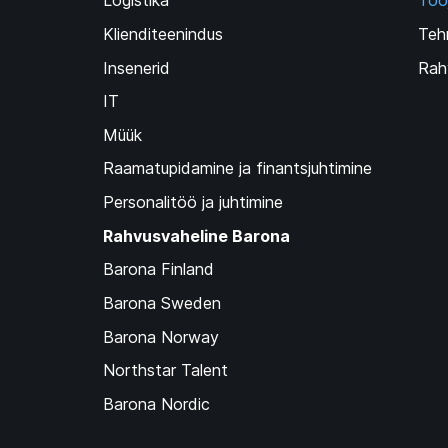
Logistika
Töö
Klienditeenindus
Teh
Insenerid
Rah
IT
Müük
Raamatupidamine ja finantsjuhtimine
Personalitöö ja juhtimine
Rahvusvaheline Barona
Barona Finland
Barona Sweden
Barona Norway
Northstar Talent
Barona Nordic