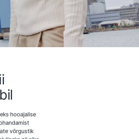
i
bil
teks hooajalise
kohandamist
jate võrgustik