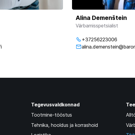
Alina Demenštein
Värbamisspetsialist
+37256223006
i
alina.demenstein@baro
Tegevusvaldkonnad
Te
Tootmine-tööstus
All
Tehnika, hooldus ja korrashoid
Vär